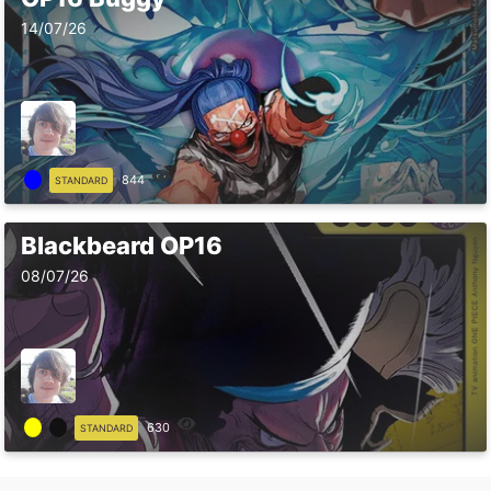
14/07/26
844
STANDARD
Blackbeard OP16
08/07/26
630
STANDARD