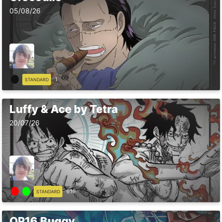
05/08/26
1
STANDARD
Luffy & Ace by Tetra
20/07/26
616
STANDARD
OP16 Buggy