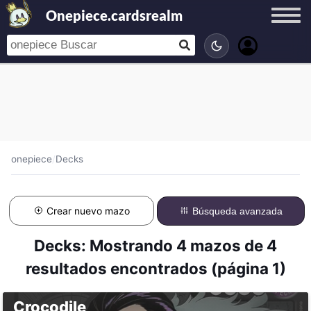
Onepiece.cardsrealm
onepiece
/
Decks
Crear nuevo mazo
Búsqueda avanzada
Decks: Mostrando 4 mazos de 4
resultados encontrados (página 1)
Crocodile