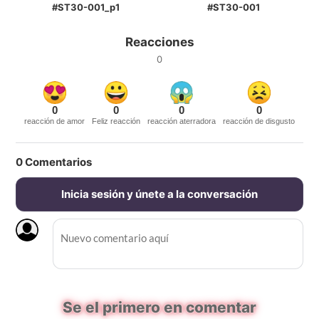
#ST30-001_p1
#ST30-001
Reacciones
0
0
0
0
0
reacción de amor
Feliz reacción
reacción aterradora
reacción de disgusto
0
Comentarios
Inicia sesión y únete a la conversación
Se el primero en comentar