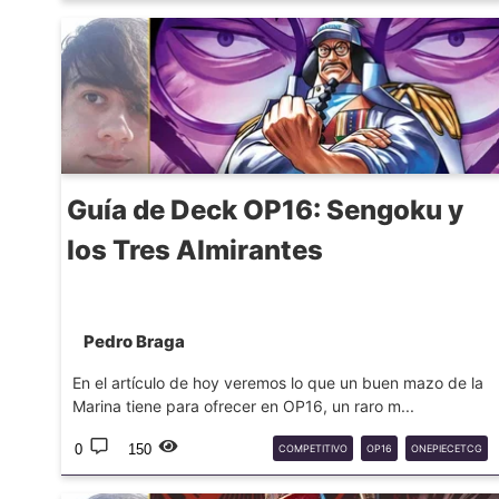
ONEPIECETCG
ACE
RED
Guía de Deck OP16: Sengoku y
los Tres Almirantes
Pedro Braga
En el artículo de hoy veremos lo que un buen mazo de la
Marina tiene para ofrecer en OP16, un raro m...
0
150
COMPETITIVO
OP16
ONEPIECETCG
SENGOKU