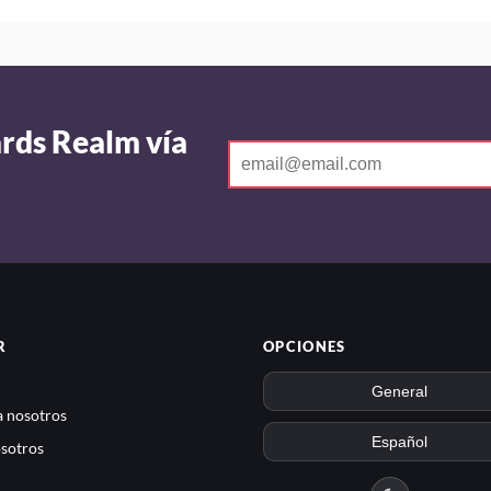
ards Realm vía
R
OPCIONES
 nosotros
sotros