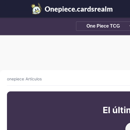
Onepiece.cardsrealm
onepiece
/
Artículos
El últ