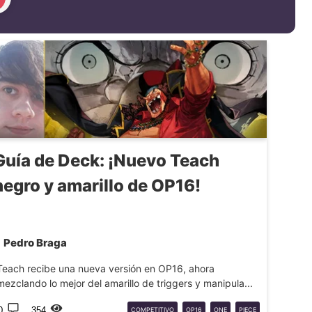
Guía de Deck: ¡Nuevo Teach
negro y amarillo de OP16!
Pedro Braga
Teach recibe una nueva versión en OP16, ahora
mezclando lo mejor del amarillo de triggers y manipula...
0
354
COMPETITIVO
OP16
ONE
PIECE