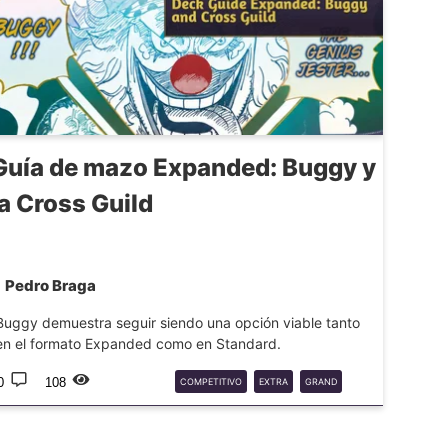
Guía de mazo Expanded: Buggy y
la Cross Guild
Pedro Braga
Buggy demuestra seguir siendo una opción viable tanto
en el formato Expanded como en Standard.
0
108
COMPETITIVO
EXTRA
GRAND
BATTLE
OPTCG
ONEPIECE